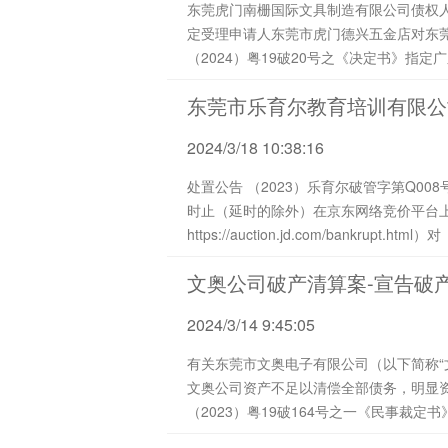
东莞虎门南栅国际文具制造有限公司债权人： 您好！ 东莞市中级人民法院于2024年2月6日作出（2024）粤19破申16号《民事
定受理申请人东莞市虎门德兴五金店对东莞
（2024）粤19破20号之《决定书》指
东莞市乐育尔教育培训有限公
2024/3/18 10:38:16
处置公告 （2023）乐育尔破管字第Q008号 东莞市乐育尔教育培训有限公司管理人将于2024年3月30日上午10时起至2024年3月31日上午10
时止（延时的除外）在京东网络竞价平台
https://auction.jd.com/bankrupt.h
文奥公司破产清算案-宣告破
2024/3/14 9:45:05
有关东莞市文奥电子有限公司（以下简称“
文奥公司资产不足以清偿全部债务，明显资
（2023）粤19破164号之一《民事裁定书》和《公告》，裁定宣告文
三月...