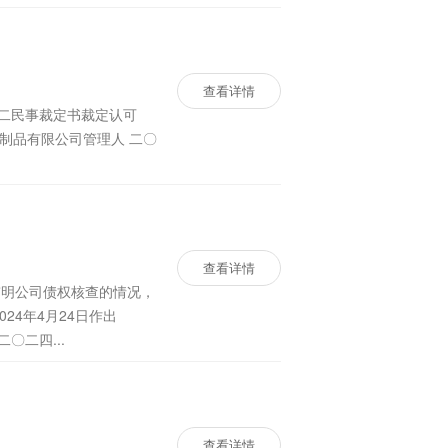
查看详情
查看详情
玮明公司债权核查的情况，
4年4月24日作出
23）粤19破98号之二《民事裁定书》，裁定宣告玮明公司破产。 特此通知。 东莞市玮明实业有限公司管理人 二〇二四...
查看详情