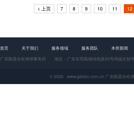
< 上页
7
8
9
10
11
12
首页
关于我们
服务领域
服务团队
本所新闻
广东陈梁永钜律师事务所 地址：广东东莞南城绿色路33号鸿福文创中心1号楼
© 2026 www.gdclco.com.cn 广