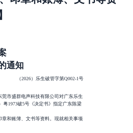
】
案
的通知
（
20
2
6）
乐生
破管字第
Q0
0
2-1号
申请人东莞市盛群电声科技有限公司对广东乐生
26）粤1973破5号《决定书》指定广东陈梁
印章和账簿、文书等资料。现就相关事项