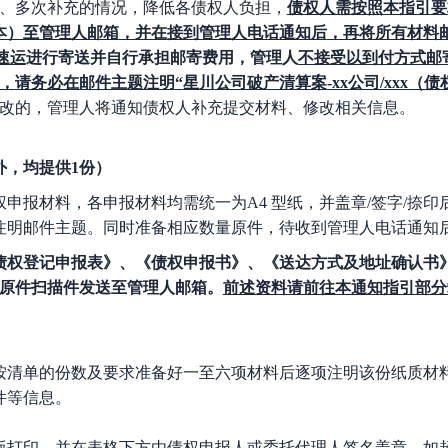
寄、多次补充的情况，降低各债权人负担，
债权人需按照本指引要
本）至管理人邮箱，并在
接到管理人电话通知后
，再将所有材料
速运
进行寄送并自行承担邮寄费用，管理人
不接受以到付方式邮
，
请务必在邮件主题注明
“
星川
公司破产清算案
-xx公司/xxx
改的，管理人将通知债权人补充提交材料、修改相关信息。
外，均提供
1份）
权申报材料，各申报材料均需统一为
A4 型纸，并盖章/签字/捺
注明邮件主题。同时准备相应数量原件，待收到管理人电话通知
债权登记申报表》、《债权申报书》、《送达方式及地址确认书
F原件扫描件发送至管理人邮箱。
前述资料请前往本通知指引部分
按清单的份数及要求准备好一至六项材料后逐项注明该份纸质材
件等信息。
版打印，并在表格下方由债权申报人或委托代理人签名盖章，如