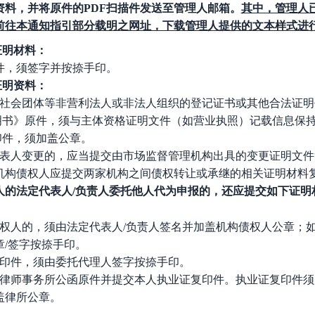
资料，并将原件的
PDF扫描件发送至管理人邮箱。
其中，管理人
前往本通知指引部分载明之网址，下载管理人提供的文本样式进
证明材料：
件，须签字并按捺手印。
证明资料：
、社会团体等非营利法人或非法人组织的登记证书或其他合法证
证明书》原件，须与主体资格证明文件（如营业执照）记载信息保
印件，须加盖公章。
代表人变更的，应当提交由市场监督管理机构出具的变更证明文件
机构债权人应提交两家机构之间债权转让或承继的相关证明材料
人的法定代表人
/负责人委托他人代为申报的，还应提交如下证明
债权人的，须由法定代表人/负责人签名并加盖机构债权人公章；
/签字按捺手印。
复印件，须由委托代理人签字按捺手印。
交律师事务所公函原件并提交本人执业证复印件。执业证复印件须
盖律所公章。