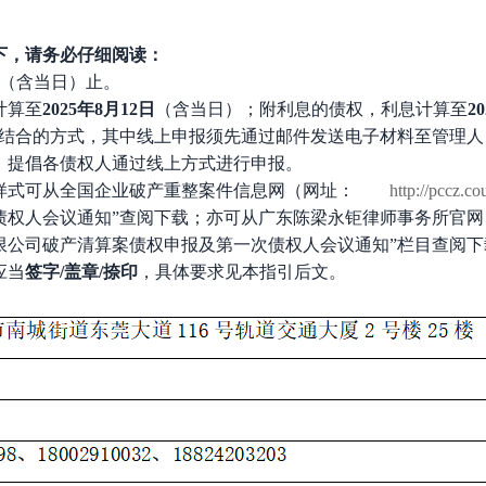
下，请务必仔细阅读：
（含当日）止
。
计算至
2025
年
8
月
12
日
（含当日）；附利息的债权，利息计算至
20
”相结合的方式，其中线上申报须先通过邮件发送电子材料至管理
，提倡各债权人通过线上方式进行申报。
样式可从全国企业破产重整案件信息网（网址：
http://pccz.co
债权人会议通知
”查阅下载；亦可从广东陈梁永钜律师事务所官网（网址： htt
限公司
破产清算案债权申报及第一次债权人会议通知
”栏目查阅下
应当
签字
/盖章/捺印
，具体要求见本指引后文。