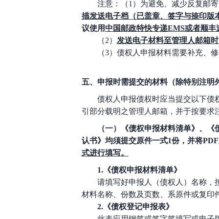
注意：（
1）为避免、减少反复邮
描发送电子档（已盖章、签字与捺印版
议使用
中国邮政特快专递
EMS或者顺丰
（
2）
发送电子材料至管理人邮箱时
（
3
）债权人申报材料需要补充、修
五、
申报时需提交的材料（除特别注明
债权人申报债权时应当提交以下债
引部分载明之管理人邮箱，并于按要求
（一）《债权申报材料清单》、《
认书》均须提交原件一式
1
份，并将
PD
式进行填写。
1
.
《债权申报材料清单》
请填写好申报人（债权人）名称，
材料名称、份数及页数、系原件或复印
2
.
《债权登记申报表》
此表应用钢笔或签字笔填写或电子