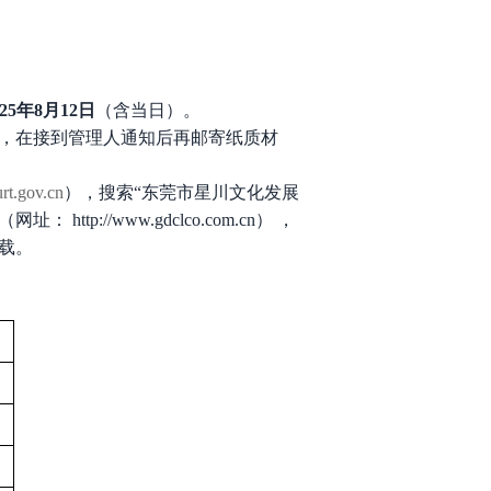
25
年
8
月
12
日
（含当日）。
人，在接到管理人通知后再邮寄纸质材
urt.gov.cn
），搜索
“
东莞市星川文化发展
p://www.gdclco.com.cn） ，
载。