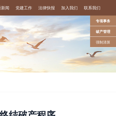
所新闻
党建工作
法律快报
加入我们
联系我们
专项事务
破产管理
强制清算
定终结破产程序