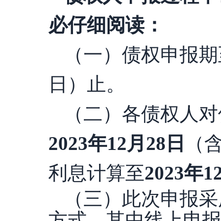
必仔细阅读：
（一）债权申报期
日）止
。
（二）各债权人对
202
3
年
1
2
月
28
日
（
利息计算至
2023年
1
（三）此次申报采
方式，其中线上申